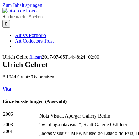
Zum Inhalt springen
Suche nach:
Artists Portfolio
Art Collectors Trust
Ulrich Gehret
fineart
2017-07-05T14:48:24+02:00
Ulrich Gehret
* 1944 Crantz/Ostpreußen
Vita
Einzelausstellungen (Auswahl)
2006
Nota Visual, Aperger Gallery Berlin
2003
“whaling-notavisual”, Städt.Galerie Ostfildern
2001
„notas visuais“, MEP, Museo do Estado do Para, B