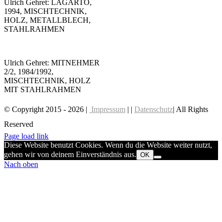
Ulrich Gehret: LAGARTO,
1994, MISCHTECHNIK,
HOLZ, METALLBLECH,
STAHLRAHMEN
Ulrich Gehret: MITNEHMER
2/2, 1984/1992,
MISCHTECHNIK, HOLZ
MIT STAHLRAHMEN
© Copyright 2015 -
2026 |
Impressum
| |
Datenschutz
| All Rights
Reserved
EMAIL US
Page load link
Diese Website benutzt Cookies. Wenn du die Website weiter nutzt,
gehen wir von deinem Einverständnis aus.
OK
Nach oben