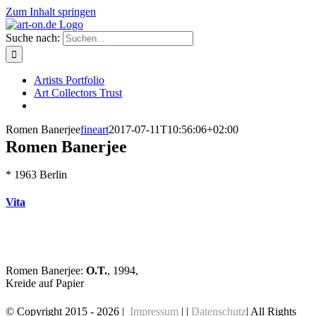
Zum Inhalt springen
Suche nach:
Artists Portfolio
Art Collectors Trust
Romen Banerjee
fineart
2017-07-11T10:56:06+02:00
Romen Banerjee
* 1963 Berlin
Vita
Romen Banerjee:
O.T.
, 1994,
Kreide auf Papier
© Copyright 2015 -
2026 |
Impressum
| |
Datenschutz
| All Rights